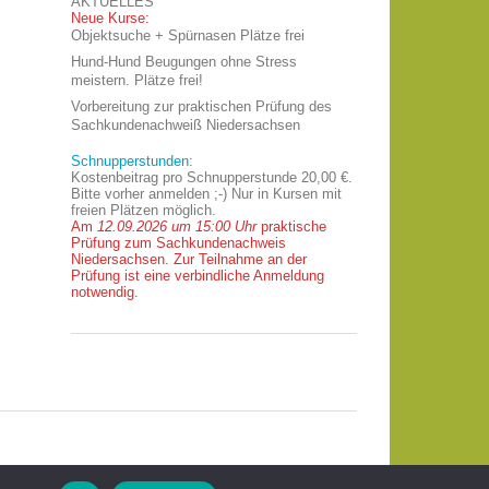
AKTUELLES
Neue Kurse:
Objektsuche + Spürnasen Plätze frei
Hund-Hund Beugungen ohne Stress
meistern. Plätze frei!
Vorbereitung zur praktischen Prüfung des
Sachkundenachweiß Niedersachsen
Schnupperstunden:
Kostenbeitrag pro Schnupperstunde 20,00 €.
Bitte vorher anmelden ;-) Nur in Kursen mit
freien Plätzen möglich.
Am
12.09.2026 um 15:00 Uhr
praktische
Prüfung zum Sachkundenachweis
Niedersachsen. Zur Teilnahme an der
Prüfung ist eine verbindliche Anmeldung
notwendig.