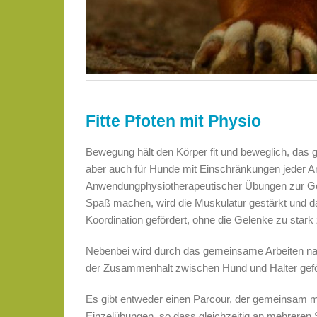
Fitte Pfoten mit Physio
Bewegung hält den Körper fit und beweglich, das g
aber auch für Hunde mit Einschränkungen jeder Ar
Anwendungphysiotherapeutischer Übungen zur Gesu
Spaß machen, wird die Muskulatur gestärkt und d
Koordination gefördert, ohne die Gelenke zu stark 
Nebenbei wird durch das gemeinsame Arbeiten nac
der Zusammenhalt zwischen Hund und Halter gefö
Es gibt entweder einen Parcour, der gemeinsam mit
Einzelübungen, so dass gleichzeitig an mehreren S