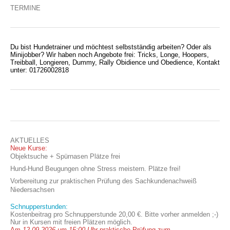
TERMINE
Du bist Hundetrainer und möchtest selbstständig arbeiten? Oder als
Minijobber? Wir haben noch Angebote frei: Tricks, Longe, Hoopers,
Treibball, Longieren, Dummy, Rally Obidience und Obedience, Kontakt
unter: 01726002818
AKTUELLES
Neue Kurse:
Objektsuche + Spürnasen Plätze frei
Hund-Hund Beugungen ohne Stress meistern. Plätze frei!
Vorbereitung zur praktischen Prüfung des Sachkundenachweiß
Niedersachsen
Schnupperstunden:
Kostenbeitrag pro Schnupperstunde 20,00 €. Bitte vorher anmelden ;-)
Nur in Kursen mit freien Plätzen möglich.
Am
12.09.2026 um 15:00 Uhr
praktische Prüfung zum